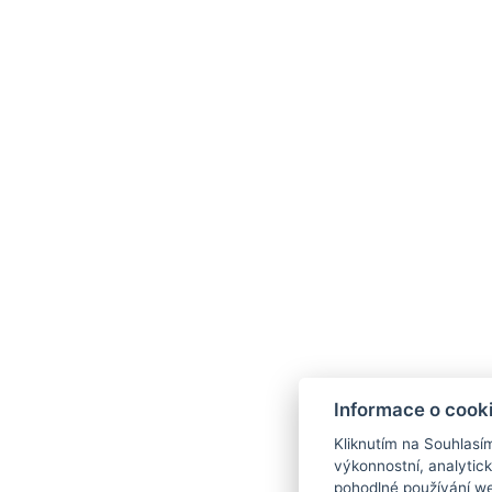
Informace o cook
Kliknutím na Souhlasí
výkonnostní, analytic
pohodlné používání we