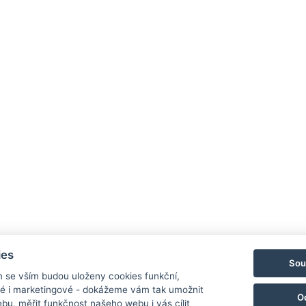
Hotel 
Priess
790 03
E-mail
Mobil:
ies
Sou
NAV
m se vším budou uloženy cookies funkční,
ké i marketingové - dokážeme vám tak umožnit
O
bu, měřit funkčnost našeho webu i vás cílit