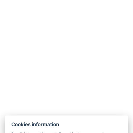
Book now
Hotel Slunný dvůr
Cookies information
Priessnitzova 458/8
790 03 Jeseník