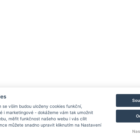
ázní Jeseník a je určena pouze pro pěší. Na trase najdete - 9
 na světě.
Hotel 
Priess
790 03
E-mail
Mobil:
ies
Sou
NAV
m se vším budou uloženy cookies funkční,
ké i marketingové - dokážeme vám tak umožnit
O
bu, měřit funkčnost našeho webu i vás cílit
nce můžete snadno upravit kliknutím na Nastavení
Nas
© Copyright 2026 | Všechna práva vyhrazena