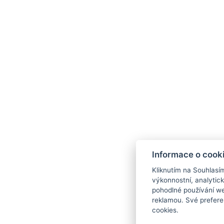
Stezka Vincenze Priessnitze vede po 7 km dlouhém okruhu z L
připomínající život zakladatele prvního vodoléčebného ústavu
Informace o cook
Kliknutím na Souhlasí
výkonnostní, analytic
pohodlné používání we
reklamou. Své prefere
cookies.