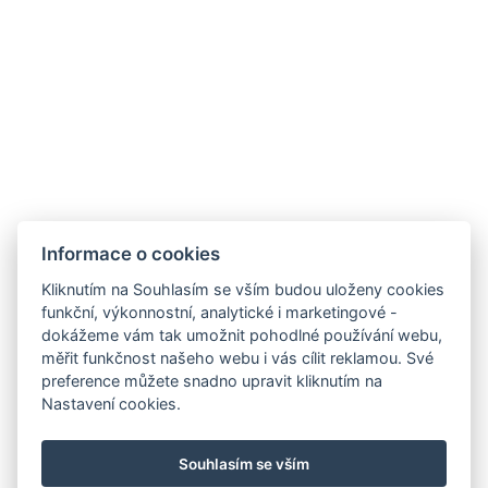
Informace o cookies
Hotel Slunný dvůr
Kliknutím na Souhlasím se vším budou uloženy cookies
Priessnitzova 458/8
funkční, výkonnostní, analytické i marketingové -
790 03 Jeseník
dokážeme vám tak umožnit pohodlné používání webu,
E-mail:
recepce@hotelslunnydvur.cz
měřit funkčnost našeho webu i vás cílit reklamou. Své
Mobil:
+420 777 453 791
preference můžete snadno upravit kliknutím na
Nastavení cookies.
NAVŠTIVTE NÁŠ FACEBOOK
Souhlasím se vším