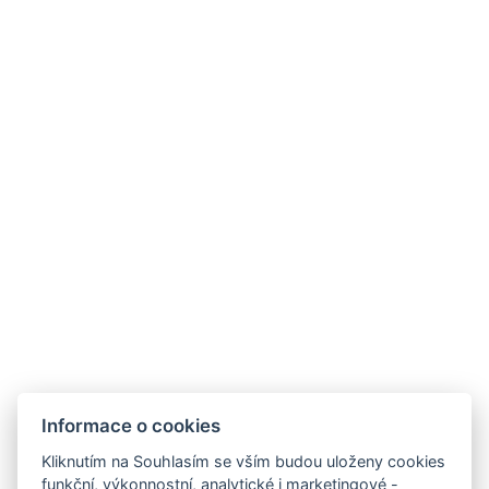
DETAIL POBYTU
Informace o cookies
Hotel Slunný dvůr
Kliknutím na Souhlasím se vším budou uloženy cookies
Priessnitzova 458/8
funkční, výkonnostní, analytické i marketingové -