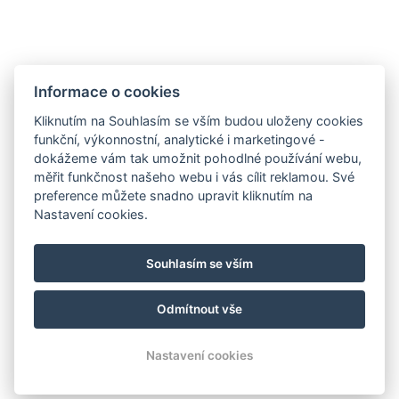
Informace o cookies
Hotel Slunný dvůr
Kliknutím na Souhlasím se vším budou uloženy cookies
Priessnitzova 458/8
funkční, výkonnostní, analytické i marketingové -
790 03 Jeseník
dokážeme vám tak umožnit pohodlné používání webu,
E-mail:
recepce@hotelslunnydvur.cz
měřit funkčnost našeho webu i vás cílit reklamou. Své
Mobil:
+420 777 453 791
preference můžete snadno upravit kliknutím na
Nastavení cookies.
NAVŠTIVTE NÁŠ FACEBOOK
Souhlasím se vším
Odmítnout vše
© Copyright 2026 | Všechna práva vyhrazena
Nastavení cookies