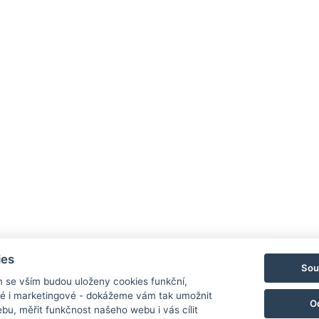
Rezervovat
Hotel 
Priess
790 03
E-mail
Mobil:
ies
Sou
NAV
m se vším budou uloženy cookies funkční,
ké i marketingové - dokážeme vám tak umožnit
O
bu, měřit funkčnost našeho webu i vás cílit