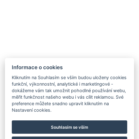
Informace o cookies
Hotel Slunný dvůr
Kliknutím na Souhlasím se vším budou uloženy cookies
Priessnitzova 458/8
funkční, výkonnostní, analytické i marketingové -
790 03 Jeseník
dokážeme vám tak umožnit pohodlné používání webu,
E-mail:
recepce@hotelslunnydvur.cz
měřit funkčnost našeho webu i vás cílit reklamou. Své
Mobil:
+420 777 453 791
preference můžete snadno upravit kliknutím na
Nastavení cookies.
NAVŠTIVTE NÁŠ FACEBOOK
Souhlasím se vším