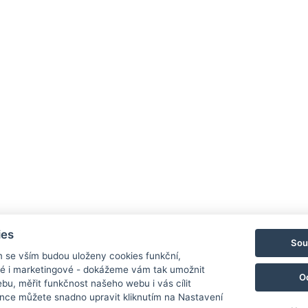
Hotel 
Priess
790 03
E-mail
Mobil:
ies
Sou
NAV
m se vším budou uloženy cookies funkční,
ké i marketingové - dokážeme vám tak umožnit
O
bu, měřit funkčnost našeho webu i vás cílit
nce můžete snadno upravit kliknutím na Nastavení