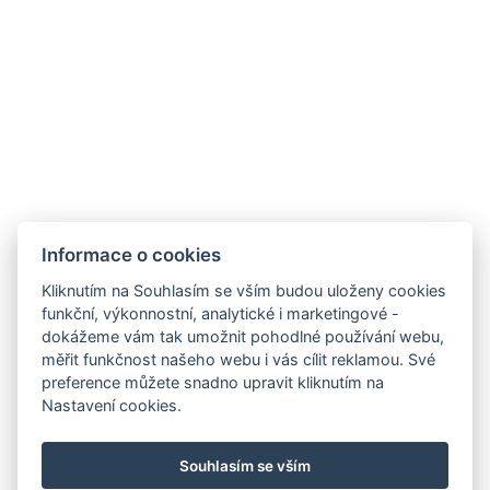
Informace o cookies
Hotel Slunný dvůr
Kliknutím na Souhlasím se vším budou uloženy cookies
Priessnitzova 458/8
funkční, výkonnostní, analytické i marketingové -
790 03 Jeseník
dokážeme vám tak umožnit pohodlné používání webu,
E-mail:
recepce@hotelslunnydvur.cz
měřit funkčnost našeho webu i vás cílit reklamou. Své
Mobil:
+420 777 453 791
preference můžete snadno upravit kliknutím na
Nastavení cookies.
NAVŠTIVTE NÁŠ FACEBOOK
Souhlasím se vším